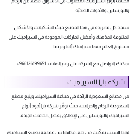
مختلف أنواع السيراميك المطلوب في الأسواق، فضلاً عن الرخام
والبورسلين والأدوات الصحيّة.
ستجد كل ما تريده في هذا المصنع حيثُ التشكيلات والأشكال
المتنوعة المذهلة، وأفضل الماركات الموجودة في السيراميك على
مستوىَ العالم منها سيراميك ألفا وبريما.
يمكنك التواصل مع الشركة على رقم الهاتف:
966126199651+
شركة يارا للسيراميك
من مصانع السعودية الرائدة في صناعة السيراميك، ويتبع مصنع
السعودية للرخام والجرانيت، حيثُ توفّر شركة يارا أجود أنواع
السيراميك والبورسلين على الإطلاق بفضل الخامات الجيدة.
لهذا السبب تمكّنت من خلق مكانها بين عمالقة تصنيع السيراميك