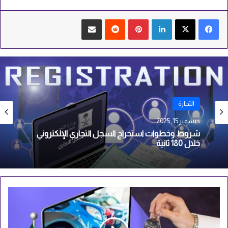
لينكدإن
بينتيريست
مشاركة عبر البريد
التجارة
نوفمبر 20, 2025
أفضل 17 موقع لشراء بضائع بالجملة للتاجرات وتحقيق
الربح
موقع
بيع
سيارات
الاجانب