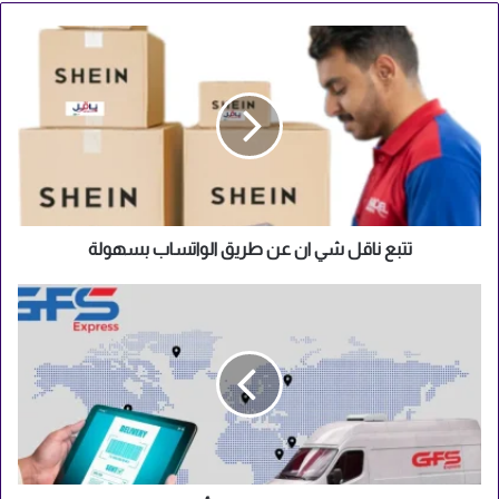
تتبع
ناقل
شي
ان
عن
طريق
الواتساب
بسهولة
تتبع ناقل شي ان عن طريق الواتساب بسهولة
كيفية
تتبع
شحنة
gfs
في
5
خطوات
وأهم
مواقع