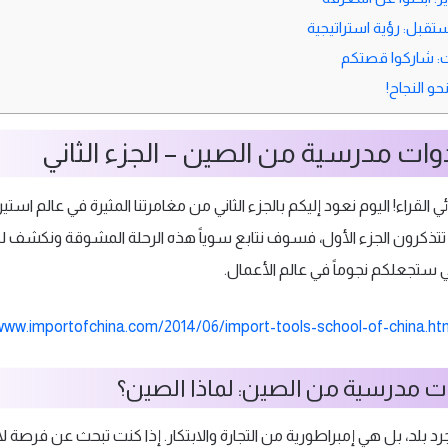
قبل: رؤية استراتيجية
ات: شاركوا قصتكم
حو النجاح!
وات مدرسية من الصين – الجزء الثاني
 القراء! اليوم نعود إليكم بالجزء الثاني من مغامرتنا المثيرة في عالم است
 تتذكرون الجزء الأول، فسوف نتابع سوياً هذه الرحلة المشوقة ونكشف ل
تي ستجعلكم نجوماً في عالم الأعمال.
www.importofchina.com/2014/06/import-tools-school-of-china.ht
ات مدرسية من الصين: لماذا الصين؟
 بلد، بل هي إمبراطورية من التجارة والابتكار. إذا كنت تبحث عن فرصة لا