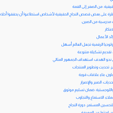
ية: من الصفر إلى القمة
ظرة على بعض قصص النجاح الحقيقية لأشخاص استطاعوا أن يحققوا أحلا
ت مدرسية من الصين:
بتكار
د الأعمال
لوجيا الرقمية تجعل العالم أسهل
: تقديم تشكيلة متنوعة
نحو الهدف: استهداف الجمهور المثالي
مر: تحديث وتطوير المنتجات
اون: بناء علاقات قوية
ديات: الصبر والإصرار
ة واللوجستية: ضمان تسليم موثوق
ملاء: الاستماع والتجاوب
التحسين المستمر: دورة النجاح
ر: ابحثوا عن المعرفة