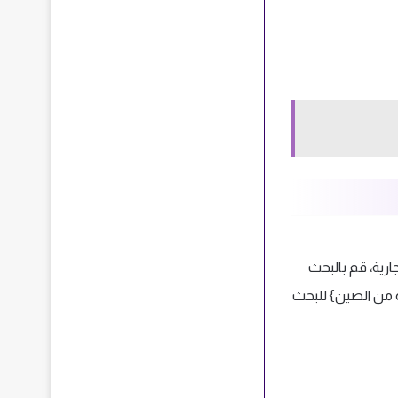
رية، قم بالبحث
 من الصين} للبحث