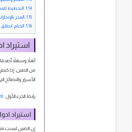
1.14.
التخطيط للمست
1.15.
الفخر بالإنجاز
1.16.
الختام: انطلق ن
استيراد اد
أهلاً وسهلاً أصدقائي
من الصين. إذا كنتم
الأسرار والنصائح ال
رابط الجزء الأول :
ml
استيراد ادو
إن الصين ليست مجرد