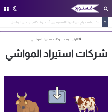
بحث عن
الق
الوضع ا
مكتب استخراج فيزا امريكا للسعوديين أفضل 6 مكاتب وطرق التواصل معها
الرئيسية
/
شركات استيراد المواشي
شركات استيراد المواشي