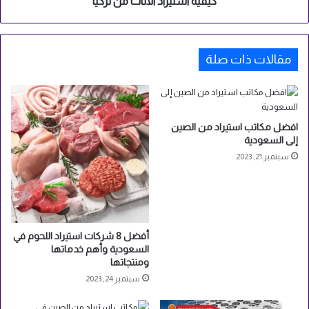
ر
كيفية استيراد الاثاث من تركيا
ت
ا
ي
د
ك
ا
ف
مقالات ذات صلة
ل
ي
ا
م
ث
ص
ا
ر
ث
افضل مكاتب استيراد من الصين
م
إلى السعودية
ن
سبتمبر 21, 2023
ت
ر
ك
ي
ا
أفضل 8 شركات استيراد اللحوم في
السعودية وأهم خدماتها
ومنتجاتها
سبتمبر 24, 2023