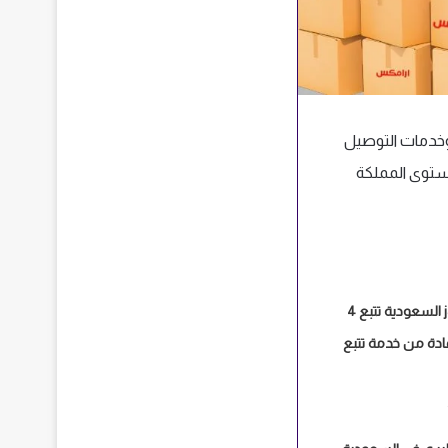
 وخدمات التوصيل
ستوى المملكة
شركة شحن j&t السعودية تتبع 4
دة من خدمة تتبع