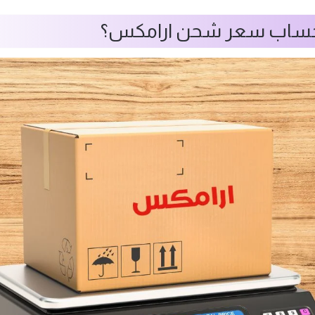
حساب سعر شحن ارامكس؟