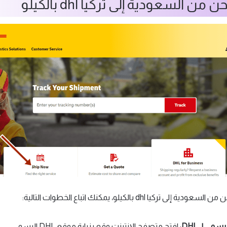
 السعودية إلى تركيا dhl بالكيلو
كيا dhl بالكيلو، يمكنك اتباع الخطوات التالية:
سمي لـ DHL
: افتح متصفح الإنترنت وقم بزيارة موقع DHL الرسمي.