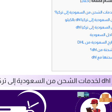
قسام المقالة
[
اخفاء
]
ية إلى تركيا dhl بالكيلو
عودية إلى تركيا dhl
خل السعودية
 السعودية من DHL
نة من dhl؟
ها مع dhl
ا؟