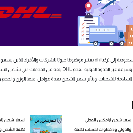
سعر الشحن من السعودية إلى تركيا dhl يعتبر موضوعًا حيويًا للشركات والأفراد ا
او المنتجات بفعالية وسرعة عبر الحدود الدولية. تقدم DHL باقة من الخ
لسلامة للشحنات. ويتأثر سعر الشحن بعدة عوامل، منها الوزن والحجم ون
سعر شحن ارامكس المحلي
والدولي و5 خطوات لحساب تكلفة
تكلفة الشحن و