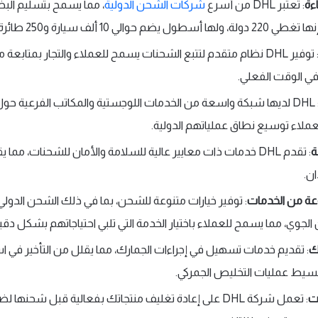
ءة
: تعتبر DHL من أسرع
شركات الشحن الدولية
، مما يسمح بتسليم ال
يضم حوالي 10 ألف سيارة و250 طائرة.
: توفير DHL نظام متقدم لتتبع الشحنات يسمح للعملاء والتجار بمتاب
 الوقت الفعلي.
: DHL لديها شبكة واسعة من الخدمات اللوجستية والمكاتب الفرعية حول 
ملاء توسيع نطاق عملياتهم الدولية.
ة
: تقدم DHL خدمات ذات معايير عالية للسلامة والأمان للشحنات، مم
ان.
ة من الخدمات
: توفير خيارات متنوعة للشحن، بما في ذلك الشحن الدول
 الجوي، مما يسمح للعملاء باختيار الخدمة التي تلبي احتياجاتهم بشكل دقي
ك
: تقديم خدمات تسهيل في إجراءات الجمارك، مما يقلل من التأخير في اس
يط عمليات التخليص الجمركي.
ت
: تعمل شركة DHL على إعادة تغليف منتجاتك بفعالية قبل شحنها