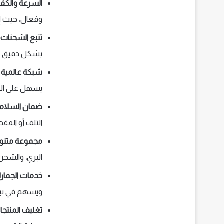
السرعة والكفا
وفعال، حيث إنها تغطي 220 دولة، ولها أسطول 
تتبع الشحنات
بشكل دقيق في
شبكة عالمية
يسهل على الع
ضمان السلام
التلف أو الفقد
مجموعة متنوع
البري، والشحن
خدمات الجمار
ويسهم في تبس
تغليف المنتجا