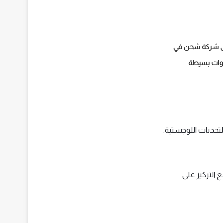
ى شركة شحن في
وات بسيطة
حلًا للتحديات اللوجستية.
لنظرة العامة، سنقدم لمحة عن سعر الشحن من السعودية إلى تركيا DHL، مع التركيز على