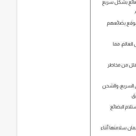
بضائع بشكل سريع
عة موقع بضائعهم
العالم، مما
ا يقلل من مخاطر
ي السريع، والشحن
ق.
تلام البضائع
 لضمان سلامتها أثناء