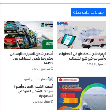
ك
ن
ي
ا
ا
مقالات ذات صلة
ل
ص
ي
ن
إ
ل
ى
ل
ي
كيفية تتبع شحنة gfs في 5 خطوات
أسعار شحن السيارات البسامي
وأهم مواقع تتبع الشحنات
وشروط شحن السيارات من
ب
خلالها
ي
فبراير 8, 2026
ا
سبتمبر 8, 2025
و
أ
س
أسعار الشحن المبرد وأهم 7
ع
شركات الشحن المبرد في
ا
السعودية
ر
فبراير 12, 2026
ه
ا