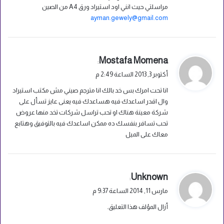
مراسلتي حيث انني اود استيراد ورق A4 من الصين
ayman.gewely@gmail.com
ي
Mostafa Momena
:
ق
أكتوبر 3, 2013 الساعة 2:49 م
و
انا تحت امرك بس خد بالك انا مترجم صيني مش مكتب استيراد
ل
وال اقدر اساعدك فيه هساعدك فيه يعنى عايز تسأل على
شركة معينة هناك او تحب تراسل شركات تخد منها عروض
تحب تسافر بنفسك ده ممكن اساعدك فيه بالتوفيق وهتابع
معاك على الميل
ي
Unknown
:
ق
مارس 11, 2014 الساعة 9:37 م
و
أزال المؤلف هذا التعليق.
ل