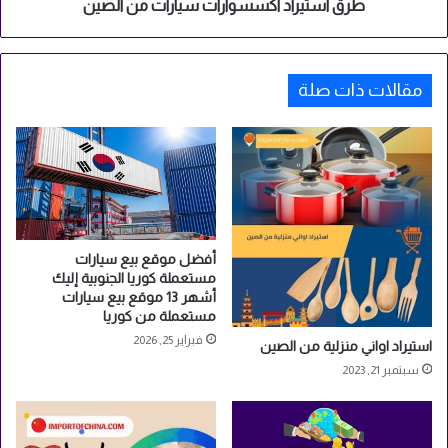
س
د
طرق استيراد اكسسوارات سيارات من الصين
ي
ا
ة
ك
م
س
ن
مقالات ذات صلة
س
ا
و
ل
ا
ص
ر
ي
ا
ن
ت
س
ي
ا
أفضل موقع بيع سيارات
مستعملة كوريا الجنوبية إليك
ر
أشهر 13 موقع بيع سيارات
ا
مستعملة من كوريا
ت
فبراير 25, 2026
م
استيراد اواني منزلية من الصين
ن
سبتمبر 21, 2023
ا
ل
ص
ي