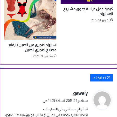
ن
كيفية عمل دراسة جدوى مشاريع
الاستيراد
أكتوبر 14, 2023
استيراد لانجرى من الصين | ارقام
مصانع لانجري الصين
سبتمبر 21, 2023
‫21 تعليقات
ي
gewely
:
ق
سبتمبر 29, 2013 الساعة 11:05 ص
و
شكراً اخ مصطفي علي المعلومات
ل
اذا كنت تعرف مصنع في الصين او مكتب موثوق فيه هناك ارجو