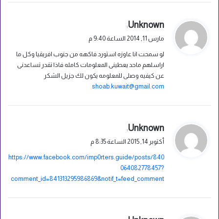
ي
Unknown
:
ق
مارس 11, 2014 الساعة 9:40 م
و
لو سمحت انا عاوزه استورد فاكهه من جنوب افريقيا وكل ما
ل
اراسلهم ماحد يعطينى المعلومات كامله فاذا تقدر تساعدنى
عن كيفيه وصلى للمعلومه يكون لك جزيل الشكر
shoab.kuwait@gmail.com
ي
Unknown
:
ق
أكتوبر 14, 2015 الساعة 8:35 م
و
https://www.facebook.com/imp0rters.guide/posts/840
ل
064082778457?
comment_id=841313295986869&notif_t=feed_comment
ي