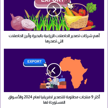
يمكنك تصديرها
م
ش
ر
ك
ا
ت
ت
ص
أهم شركات تصدير الحاصلات الزراعية بالبحيرة وأبرز الحاصلات
د
التي تصدرها
ي
ر
أ
ا
ك
ل
ث
ح
ر
ا
9
ص
م
ل
ن
ا
ت
ت
ج
ا
ا
أكثر 9 منتجات مطلوبة للتصدير لافريقيا لعام 2024 والأسواق
ل
ت
المستوردة لها
ز
م