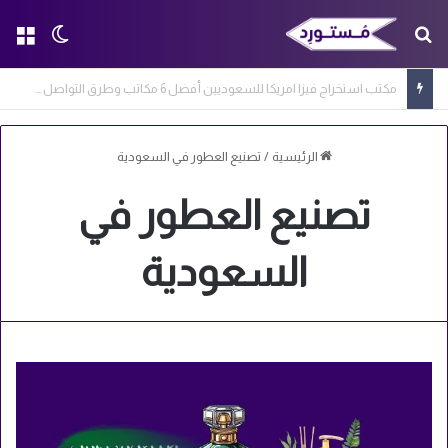
بحث عن
الق
الوضع ا
مكتب استخراج فيزا امريكا للسعوديين أفضل 6 مكاتب وطرق التواصل معها
الرئيسية
/
تصنيع العطور في السعودية
تصنيع العطور في
السعودية