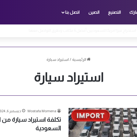
ارك
التصنيع
الصين
اتصل بنا
راج فيزا امريكا للسعوديين أفضل 6 مكاتب وطرق التواصل معها
الرئيسية
/
استيراد سيارة
استيراد سيارة
Mostafa Momena
ديسمبر 6, 2024
تكلفة استيراد سيارة من ا
السعودية