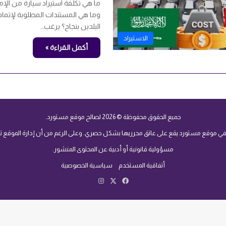
ما هي تكلفة استيراد سيارة من الإم
وما هي المستندات المطلوبة لإتمام 
البلدين بنجاح؟ يرغب…
الاستيراد
أكمل القراءة »
جميع الحقوق محفوظة © 2026 لصالح موقع مستورد.
 في موقع مستورد يقع على عاتق محرريها بشكل حصري. وعلى الرغم من أن إدارة الموقع تبذل
مسؤولية قانونية أو أدبية عن المحتوى المنشور.
أتفاقية المستخدم
سياسية الخصوصية
‫X
فيسبوك
انستقرام