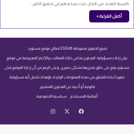
بالنسبة للعديد من التجار، حيث تساعدهم في تحقيق الكثير…
أكمل القراءة »
جميع الحقوق محفوظة © 2026 لصالح موقع مستورد.
بيان إخلاء مسؤولية: المحتوى بما في ذلك المقالات والأخبار المعروضة في موقع
مستورد يقع على عاتق محرريها بشكل حصري. وعلى الرغم من أن إدارة الموقع تبذل
جهوداً جادة للتحقق من صحة المعلومات الواردة، فإنها لا تتحمل أية مسؤولية
قانونية أو أدبية عن المحتوى المنشور.
أتفاقية المستخدم
سياسية الخصوصية
‫X
فيسبوك
انستقرام