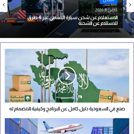
مارس 7, 2026
شركة جي ان تي أهم الخدمات وأسعار الشحن المحلي
والدولي
صنع
في
السعودية
دليل
كامل
عن
البرنامج
وكيفية
الانضمام
له
صنع في السعودية دليل كامل عن البرنامج وكيفية الانضمام له
شركة
جي
ان