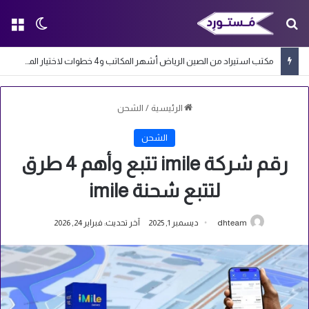
بحث عن
الق
الوضع ا
مكتب استيراد من الصين الرياض أشهر المكاتب و4 خطوات لاختيار المكتب المناسب
الرئيسية
/
الشحن
الشحن
رقم شركة imile تتبع وأهم 4 طرق
لتتبع شحنة imile
dhteam
ديسمبر 1, 2025
آخر تحديث: فبراير 24, 2026