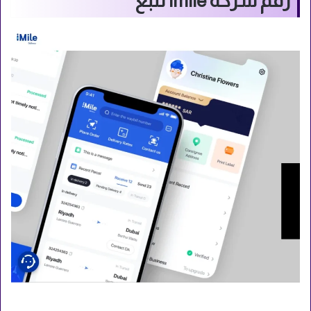
رقم شركة imile تتبع