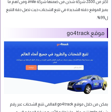
أكثر من 2800 شركة شحن من ضمنها شركة imile، ومن أهم ما
يميز الموقع دقته الشديدة في تتبع الشحنات حيث تصل دقة التتبع
ل99%.
موقع go4track
يمكن من خلال موقع go4track العالمي تتبع الشحنات عبر رقم