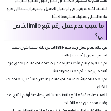
تمت محاولة التسليم:
معناها أن الناقل حاول تسليم الطرد أو
الشحنة لكنه لم ينجح في الوصول للعميل، وسيتم إرجاعها إلى فرع
imile المحلي لمحاولة تسليمها لاحقًا.
ما سبب عدم عمل رقم تتبع imile الخاص
بي؟
في حالة عدم عمل رقم تتبع imile الخاص بك، فهذا يكون نتيجة
لمجموعة من الأسباب التالية:
تم كتابة رقم تتبع imile بطريقة غير صحيحة، لذا؛ عليك التحقق مرة
ثانية من رقمك ثم قم بالمحاولة ثانيًا.
لم تتم معالجة الشحنة بعد، لذا؛ عليك الانتظار قليلًا حتى يتم تحديث
النظام.
انتهت صلاحية رقم تتبع imile، حيث تنتهي صلاحية أرقام التتبع بعد
وقت محدد من عدم النشاط.
في حالة كنت لازالت تواجه مشكلة مع رقم تتبع imile الخاص بك