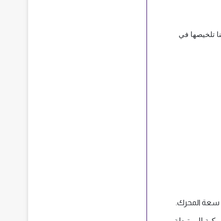
تعد طريقة احتساب جمارك السيارات المستعملة بالإمارات سهلة جدا وغير معقدة تماماً، ويمكننا تلخيصها في 
ى سعة المحرك.
حساب تكلفة رسوم التنمية، وهي قيمة مبلغ السيارة بالإضافة إلى قيمة الضريبة الجمركية المرتبطة 