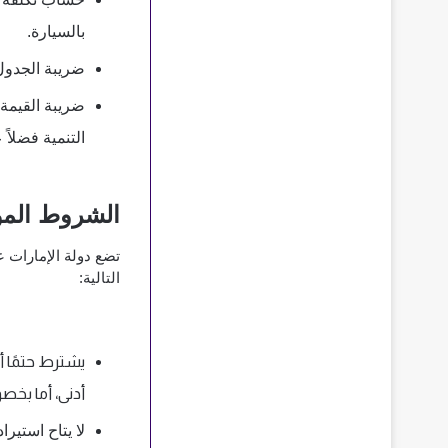
بالسيارة. 
ضريبة الجدول
التنمية فضلاً
الشروط المو
التالية:
أدنى، أما بخصوص 
لا يتاح استير