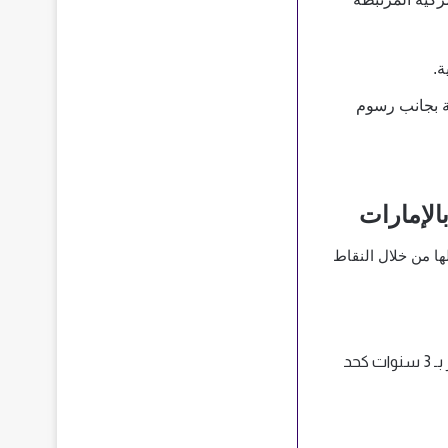
ة.
ضريبة القيمة المضافة، وهي قيمة سعر السيارة بالإضافة إلى قيمة الضريبة الجمركية بجانب رسوم 
الإمارات
تضع دولة الإمارات عدداً من الشروط في سبيل استيراد السيارات المستعملة، وسوف نتطرق لها من خلال النقاط 
يشترط حتمًا أن تكون السيارة المستعملة متواجدة بالأسواق الإماراتية بفترة زمنية تقدر بـ 3 سنوات كحد 