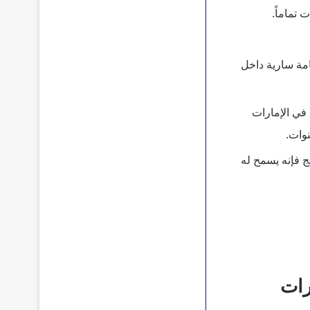
 تماماً.
على الأشخاص الراغبين في الحصول على السيارات المُستعملة أن يكونوا حاملين لإقامة سارية داخل 
 يسمح للشخص الإماراتي باستيراد سيارتين فقط خلال العام. أما فيما يخص المقيمين في الإمارات 
وات. 
في حالة كان للشخص غير الإماراتي سجل تجاري يتيح له الاستيراد والتصدير من الخاىج فإنه يسمح له 
رات