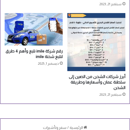
ا
سبتمبر 21, 2023
س
ت
ي
ك
-
خ
ط
رقم شركة imile تتبع وأهم 4 طرق
و
لتتبع شحنة imile
ط
ا
ديسمبر 1, 2025
ل
إ
أبرز شركات الشحن من الصين إلى
ن
سلطنة عمان وأسعارها وطريقة
الشحن
ت
ا
سبتمبر 21, 2023
ج