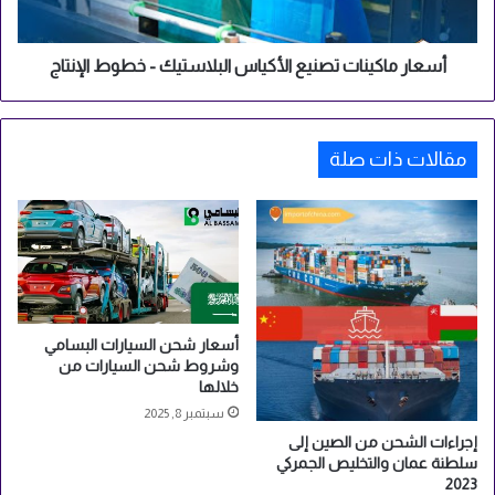
ت
ك
س
ي
ي
ن
أسعار ماكينات تصنيع الأكياس البلاستيك - خطوط الإنتاج
ا
ا
ر
ت
ا
ت
ت
مقالات ذات صلة
ص
م
ن
ن
ي
ا
ع
ل
ا
ص
ل
ي
أ
ن
ك
ي
أسعار شحن السيارات البسامي
وشروط شحن السيارات من
ا
خلالها
س
ا
سبتمبر 8, 2025
ل
إجراءات الشحن من الصين إلى
ب
سلطنة عمان والتخليص الجمركي
ل
2023