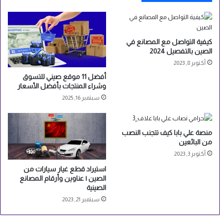
ن
ي
-
ن
ا
إ
ل
ل
كيفية التواصل مع المصانع في
ج
ى
الصين بالتفصيل 2024
ز
م
أكتوبر 8, 2023
ء
ص
ا
ر
أفضل 11 موقع صيني للتسوق
ل
وشراء المنتجات بأفضل الأسعار
ث
سبتمبر 16, 2025
ا
ن
ي
منصة علي بابا كيف تتجنب النصب
من البائعين
أكتوبر 3, 2023
استيراد قطع غيار سيارات من
الصين | عناوين وأرقام المصانع
الصينية
سبتمبر 21, 2023