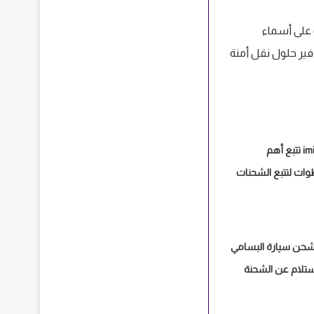
ف على أسماء
فير حلول نقل أمنة
شركة شحن imile تتبع أهم
ات و3 خطوات لتتبع الشحنات
شحن سيارة البسامي